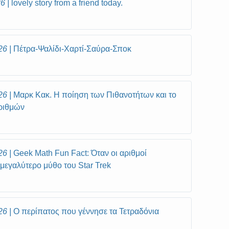
26
lovely story from a friend today.
26
Πέτρα-Ψαλίδι-Χαρτί-Σαύρα-Σποκ
26
Μαρκ Κακ. Η ποίηση των Πιθανοτήτων και το
αριθμών
26
Geek Math Fun Fact: Όταν οι αριθμοί
μεγαλύτερο μύθο του Star Trek
26
Ο περίπατος που γέννησε τα Τετραδόνια