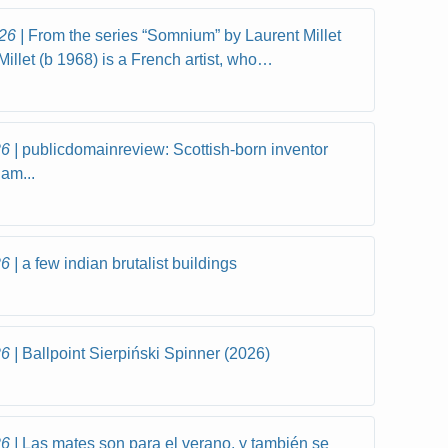
26
From the series “Somnium” by Laurent Millet
Millet (b 1968) is a French artist, who…
26
publicdomainreview: Scottish-born inventor
am...
26
a few indian brutalist buildings
26
Ballpoint Sierpiński Spinner (2026)
26
Las mates son para el verano, y también se