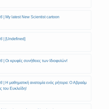
26
My latest New Scientist cartoon
26
[Undefined]
26
Οι κρυφές συνήθειες των Ιδιοφυϊών!
26
Η μαθηματική ανατομία ενός ρήτορα: Ο Αβραάμ
ς του Ευκλείδη!