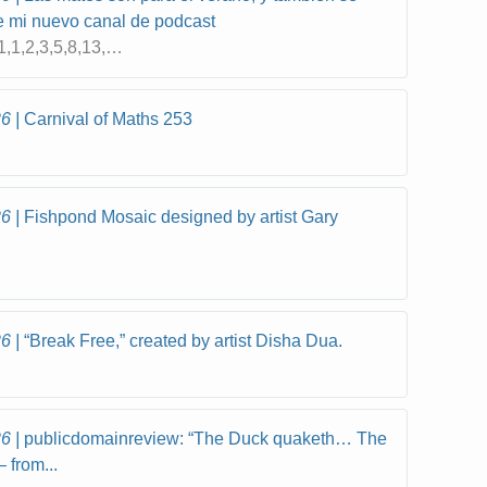
 mi nuevo canal de podcast
,1,2,3,5,8,13,…
26
Carnival of Maths 253
l
26
Fishpond Mosaic designed by artist Gary
26
“Break Free,” created by artist Disha Dua.
26
publicdomainreview: “The Duck quaketh… The
 from...